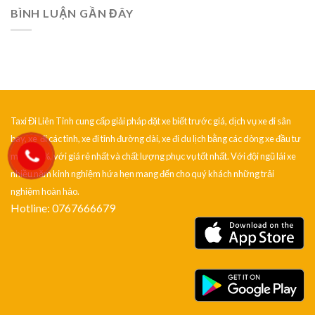
BÌNH LUẬN GẦN ĐÂY
Taxi Đi Liên Tỉnh cung cấp giải pháp đặt xe biết trước giá, dịch vụ xe đi sân
bay, xe đi các tỉnh, xe đi tỉnh đường dài, xe đi du lịch bằng các dòng xe đầu tư
mới 100%, với giá rẻ nhất và chất lượng phục vụ tốt nhất. Với đội ngũ lái xe
nhiều năm kinh nghiệm hứa hẹn mang đến cho quý khách những trải
nghiệm hoàn hảo.
Hotline: 0767666679